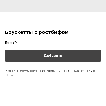
Брускетты с ростбифом
18
BYN
Добавить
Ржаная чиабатта, ростбиф из говядины, крем-чиз, джем из лука
180 гр.